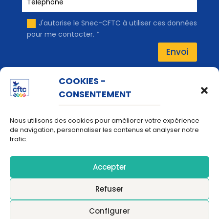
J'autorise le Snec-CFTC à utiliser ces données
pour me contacter. *
Envoi
COOKIES -
Liens rapides
CONSENTEMENT
📚 Guides « Les Essentiels »
Nous utilisons des cookies pour améliorer votre expérience
ℹ️ Panneau Snec-Infos
de navigation, personnaliser les contenus et analyser notre
trafic.
💳 Paiement en ligne
📧 Accès Webmail
Accepter
🗂️ Accès BNS
Refuser
Configurer